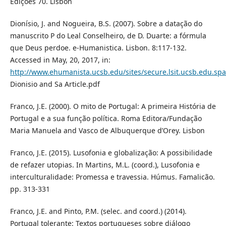
Edições 70. Lisbon
Dionísio, J. and Nogueira, B.S. (2007). Sobre a datação do
manuscrito P do Leal Conselheiro, de D. Duarte: a fórmula
que Deus perdoe. e-Humanistica. Lisbon. 8:117-132.
Accessed in May, 20, 2017, in:
http://www.ehumanista.ucsb.edu/sites/secure.lsit.ucsb.edu.spa
Dionisio and Sa Article.pdf
Franco, J.E. (2000). O mito de Portugal: A primeira História de
Portugal e a sua função política. Roma Editora/Fundação
Maria Manuela and Vasco de Albuquerque d’Orey. Lisbon
Franco, J.E. (2015). Lusofonia e globalização: A possibilidade
de refazer utopias. In Martins, M.L. (coord.), Lusofonia e
interculturalidade: Promessa e travessia. Húmus. Famalicão.
pp. 313-331
Franco, J.E. and Pinto, P.M. (selec. and coord.) (2014).
Portugal tolerante: Textos portugueses sobre diálogo