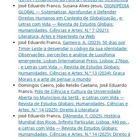
José Eduardo Franco, Susana Alves-Jesus,
DIGNIPÉDIA
GLOBAL — Sistematizar, Aprofundar e Defender
Direitos Humanos em Contexto de Globalização
,
e-
Letras com Vida — Revista de Estudos Globais:
Humanidades, Ciências e Artes: N.º 7 (2021):
Literatura, Artes e Hipertexto na Web
José Eduardo Franco,
Gameiro, A. (2023). 50 dias por
Timor-Leste a desvendar o código da sua identidade:
Observações, perceções e análise de Lusofonia
emergente. Lisbon International Press. Lisboa: 276pp.
,
e-Letras com Vida — Revista de Estudos Globais:
Humanidades, Ciências e Artes: N.º 13 (2024): Graça
Morais e a arte de pensar o mundo
Domingos Caeiro, João Relvão Caetano, José Eduardo
Franco,
Polo de Ciência e Cultura da Universidade
Aberta no Município da Sertã
,
e-Letras com Vida —
Revista de Estudos Globais: Humanidades, Ciências e
Artes: N.º 14 (2025): Direito à Literatura
José Eduardo Franco,
D’Almeida, F. (2025). História
Mundial dos Ricos. Infinito Particular. Lisboa. 440 pp.
,
e-Letras com Vida — Revista de Estudos Globais:
Humanidades, Ciências e Artes: N.º 14 (2025): Direito à