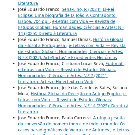
Literatura
José Eduardo Franco,
Sena-Lino, P. (2024). El-Rei
Eclipse: Uma biografia de D. João V. Contraponto.
Lisboa. 704 pp.
,
e-Letras com Vida — Revista de
Estudos Globais: Humanidades, Ciências e Artes: N.º
14 (2025): Direito à Literatura
José Eduardo Franco, Samuel Dimas,
História Global
da Filosofia Portuguesa
,
e-Letras com Vida — Revista
de Estudos Globais: Humanidades, Ciências e Artes:
N.º 8 (2022): Arte(factos) e Expedientes Históricos
José Eduardo Franco, Cristiana Lucas Silva,
Editorial
,
e-Letras com Vida — Revista de Estudos Globais:
Humanidades, Ciências e Artes: N.º 7 (2021):
Literatura, Artes e Hipertexto na Web
José Eduardo Franco, José das Candeias Sales, Susana
Mota,
História Global da Receção do Antigo Egipto
,
e-
Letras com Vida — Revista de Estudos Globais:
Humanidades, Ciências e Artes: N.º 14 (2025): Direito à
Literatura
José Eduardo Franco, Paula Carreira,
A utopia jesuíta
da conversão do homem todo e de todo o mundo: Os
casos paradigmáticos de Vieira e de Antunes
,
e-Letras