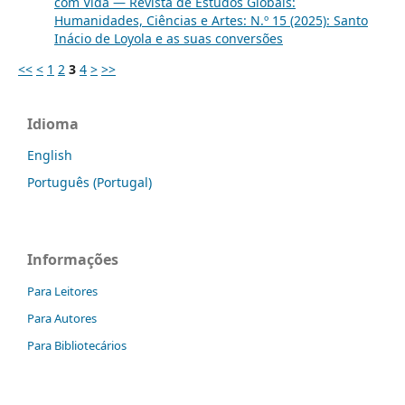
com Vida — Revista de Estudos Globais:
Humanidades, Ciências e Artes: N.º 15 (2025): Santo
Inácio de Loyola e as suas conversões
<<
<
1
2
3
4
>
>>
Idioma
English
Português (Portugal)
Informações
Para Leitores
Para Autores
Para Bibliotecários