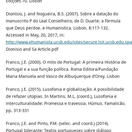
Edições 70. Lisbon
Dionísio, J. and Nogueira, B.S. (2007). Sobre a datação do
manuscrito P do Leal Conselheiro, de D. Duarte: a fórmula
que Deus perdoe. e-Humanistica. Lisbon. 8:117-132.
Accessed in May, 20, 2017, in:
http://www.ehumanista.ucsb.edu/sites/secure.lsit.ucsb.edu.spa
Dionisio and Sa Article.pdf
Franco, J.E. (2000). O mito de Portugal: A primeira História de
Portugal e a sua função política. Roma Editora/Fundação
Maria Manuela and Vasco de Albuquerque d’Orey. Lisbon
Franco, J.E. (2015). Lusofonia e globalização: A possibilidade
de refazer utopias. In Martins, M.L. (coord.), Lusofonia e
interculturalidade: Promessa e travessia. Húmus. Famalicão.
pp. 313-331
Franco, J.E. and Pinto, P.M. (selec. and coord.) (2014).
Portugal tolerante: Textos portugueses sobre diálogo