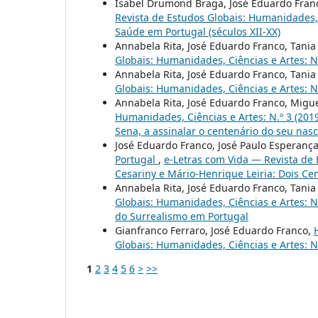
Isabel Drumond Braga, José Eduardo Fran
Revista de Estudos Globais: Humanidades, C
Saúde em Portugal (séculos XII-XX)
Annabela Rita, José Eduardo Franco, Tania
Globais: Humanidades, Ciências e Artes: N
Annabela Rita, José Eduardo Franco, Tania
Globais: Humanidades, Ciências e Artes: N
Annabela Rita, José Eduardo Franco, Migu
Humanidades, Ciências e Artes: N.º 3 (2019
Sena, a assinalar o centenário do seu nas
José Eduardo Franco, José Paulo Esperança,
Portugal
,
e-Letras com Vida — Revista de 
Cesariny e Mário-Henrique Leiria: Dois Ce
Annabela Rita, José Eduardo Franco, Tania
Globais: Humanidades, Ciências e Artes: N.
do Surrealismo em Portugal
Gianfranco Ferraro, José Eduardo Franco,
Globais: Humanidades, Ciências e Artes: N
1
2
3
4
5
6
>
>>