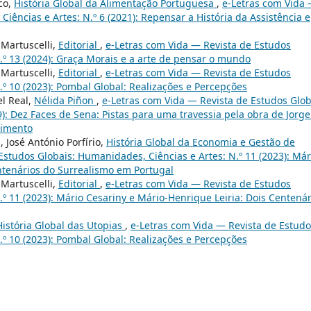
co,
História Global da Alimentação Portuguesa
,
e-Letras com Vida
iências e Artes: N.º 6 (2021): Repensar a História da Assistência e
 Martuscelli,
Editorial
,
e-Letras com Vida — Revista de Estudos
.º 13 (2024): Graça Morais e a arte de pensar o mundo
 Martuscelli,
Editorial
,
e-Letras com Vida — Revista de Estudos
.º 10 (2023): Pombal Global: Realizações e Percepções
el Real,
Nélida Piñon
,
e-Letras com Vida — Revista de Estudos Glob
): Dez Faces de Sena: Pistas para uma travessia pela obra de Jorge
cimento
 José António Porfírio,
História Global da Economia e Gestão de
Estudos Globais: Humanidades, Ciências e Artes: N.º 11 (2023): Már
ntenários do Surrealismo em Portugal
 Martuscelli,
Editorial
,
e-Letras com Vida — Revista de Estudos
º 11 (2023): Mário Cesariny e Mário-Henrique Leiria: Dois Centenár
História Global das Utopias
,
e-Letras com Vida — Revista de Estudo
.º 10 (2023): Pombal Global: Realizações e Percepções