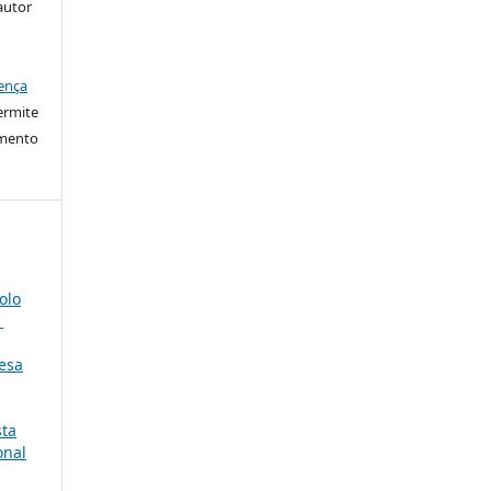
autor
ença
ermite
imento
olo
1
uesa
sta
onal