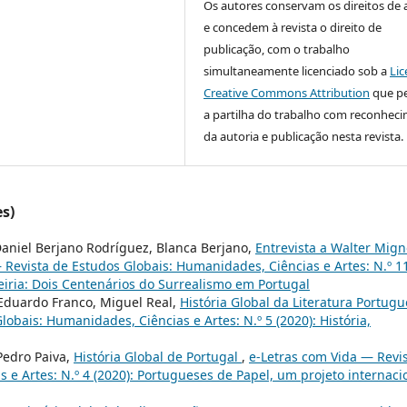
Os autores conservam os direitos de 
e concedem à revista o direito de
publicação, com o trabalho
simultaneamente licenciado sob a
Lic
Creative Commons Attribution
que p
a partilha do trabalho com reconhec
da autoria e publicação nesta revista.
es)
Daniel Berjano Rodríguez, Blanca Berjano,
Entrevista a Walter Mign
 Revista de Estudos Globais: Humanidades, Ciências e Artes: N.º 1
eiria: Dois Centenários do Surrealismo em Portugal
 Eduardo Franco, Miguel Real,
História Global da Literatura Portug
obais: Humanidades, Ciências e Artes: N.º 5 (2020): História,
 Pedro Paiva,
História Global de Portugal
,
e-Letras com Vida — Revi
 e Artes: N.º 4 (2020): Portugueses de Papel, um projeto internaci