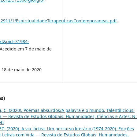
/12911/1/EspiritualidadeTerapeuticasContemporaneas.pdf
.
ext&pid=S1984-
 Acedido em 7 de maio de
 18 de maio de 2020
es)
, C. (2020). Poemas absurdos/A palavra e o mundo. Talentilicious.
a — Revista de Estudos Globais: Humanidades, Ciências e Artes: N.
eb
F.C. (2020). A via láctea. Um percurso literário (1974-2020). Edições
e-Letras com Vida — Revista de Estudos Globais: Humanidades,