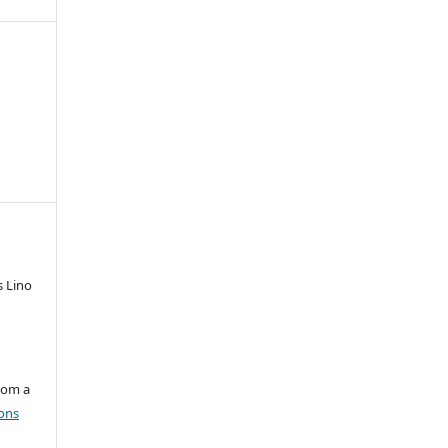
s Lino
com a
ons