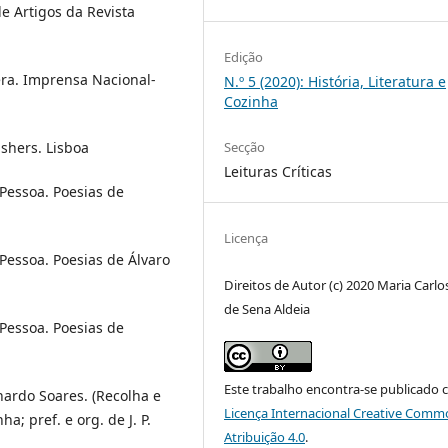
de Artigos da Revista
Edição
era. Imprensa Nacional-
N.º 5 (2020): História, Literatura e
Cozinha
Secção
ishers. Lisboa
Leituras Críticas
Pessoa. Poesias de
a
Licença
Pessoa. Poesias de Álvaro
Direitos de Autor (c) 2020 Maria Carlo
de Sena Aldeia
Pessoa. Poesias de
a
Este trabalho encontra-se publicado 
nardo Soares. (Recolha e
Licença Internacional Creative Comm
a; pref. e org. de J. P.
Atribuição 4.0
.