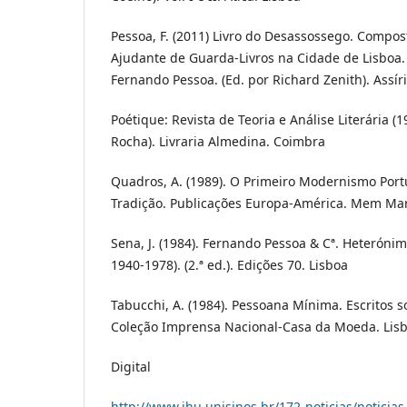
Pessoa, F. (2011) Livro do Desassossego. Compos
Ajudante de Guarda-Livros na Cidade de Lisboa.
Fernando Pessoa. (Ed. por Richard Zenith). Assíri
Poétique: Revista de Teoria e Análise Literária (19
Rocha). Livraria Almedina. Coimbra
Quadros, A. (1989). O Primeiro Modernismo Por
Tradição. Publicações Europa-América. Mem Mar
Sena, J. (1984). Fernando Pessoa & Cª. Heterónim
1940-1978). (2.ª ed.). Edições 70. Lisboa
Tabucchi, A. (1984). Pessoana Mínima. Escritos 
Coleção Imprensa Nacional-Casa da Moeda. Lis
Digital
http://www.ihu.unisinos.br/172-noticias/noticia