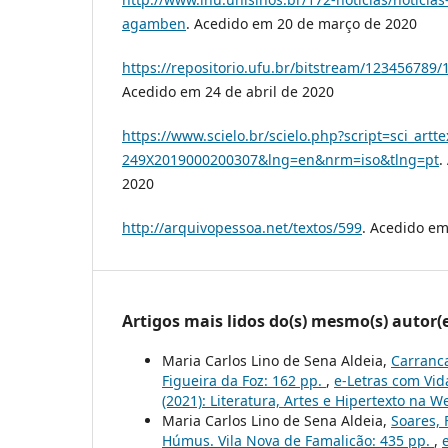
agamben
. Acedido em 20 de março de 2020
https://repositorio.ufu.br/bitstream/123456789
Acedido em 24 de abril de 2020
https://www.scielo.br/scielo.php?script=sci_artt
249X2019000200307&lng=en&nrm=iso&tlng=pt
.
2020
http://arquivopessoa.net/textos/599
. Acedido em
Artigos mais lidos do(s) mesmo(s) autor(
Maria Carlos Lino de Sena Aldeia,
Carranca
Figueira da Foz: 162 pp.
,
e-Letras com Vid
(2021): Literatura, Artes e Hipertexto na W
Maria Carlos Lino de Sena Aldeia,
Soares, 
Húmus. Vila Nova de Famalicão: 435 pp.
,