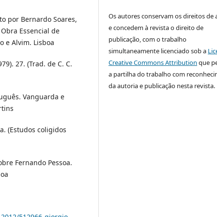
Os autores conservam os direitos de 
to por Bernardo Soares,
e concedem à revista o direito de
 Obra Essencial de
publicação, com o trabalho
o e Alvim. Lisboa
simultaneamente licenciado sob a
Lic
Creative Commons Attribution
que p
79). 27. (Trad. de C. C.
a partilha do trabalho com reconhec
da autoria e publicação nesta revista.
tuguês. Vanguarda e
tins
a. (Estudos coligidos
sobre Fernando Pessoa.
boa
s-2012/512966-giorgio-