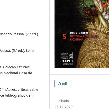
rnando Pessoa. (7.ª ed.).
ssoa. (5.ª ed.). Lello
a. Coleção Estudos
sa Nacional-Casa da
pdf
. (Apres. crítica, sel. e
ce bibliográfico de J.
Publicado
23-12-2020