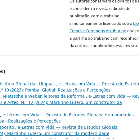
Os autores conservam os direitos de 
e concedem à revista o direito de
publicação, com o trabalho
simultaneamente licenciado sob a
Lic
Creative Commons Attribution
que p
a partilha do trabalho com reconhec
da autoria e publicação nesta revista.
es)
História Global das Utopias
,
e-Letras com Vida — Revista de Estudo
.º 10 (2023): Pombal Global: Realizações e Percepções
 Nietzsche e Weber, leitores da Reforma
,
e-Letras com Vida — Rev
 e Artes: N.º 12 (2024): Martinho Lutero, um construtor da
,
e-Letras com Vida — Revista de Estudos Globais: Humanidades,
obal: Realizações e Percepções
Esposito
,
e-Letras com Vida — Revista de Estudos Globais:
024): Martinho Lutero, um construtor da modernidade