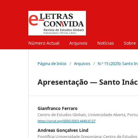
Número Actual
Arquivos
Notícias
Sobre
Página de Início
/
Arquivos
/
N.º 15 (2025): Santo I
Apresentação — Santo Ináci
Gianfranco Ferraro
Centro de Estudos Globais, Universidade Aberta, Portu
https://orcid.org/0000-0003-4449-6127
Andreas Gonçalves Lind
Pontifícia Universidade Gregoriana; Centro de Estudos