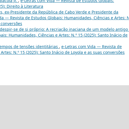
iacoia Jr.
,
e-Letras com Vida — Revista de Estudos Globais:
): Direito à Literatura
es, ex-Presidente da República de Cabo Verde e Presidente da
da — Revista de Estudos Globais: Humanidades, Ciências e Artes: N
s conversões
 despir-se de si próprio: A recriação inaciana de um modelo antigo
ais: Humanidades, Ciências e Artes: N.º 15 (2025): Santo Inácio de
empos de tensões identitárias
,
e-Letras com Vida — Revista de
rtes: N.º 15 (2025): Santo Inácio de Loyola e as suas conversões