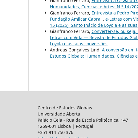
Gianfranco Ferraro,
Entrevista a Oswaldo G
Humanidades, Ciências e Artes: N.º 14 (2025
Gianfranco Ferraro,
Entrevista a Pedro Pir
Fundação Amílcar Cabral
,
e-Letras com Vi
15 (2025): Santo Inácio de Loyola e as sua
Gianfranco Ferraro,
Converter-se, ou seja,
Letras com Vida — Revista de Estudos Glob
Loyola e as suas conversões
Andreas Gonçalves Lind,
A conversão em t
Estudos Globais: Humanidades, Ciências e A
Centro de Estudos Globais
Universidade Aberta
Palácio Ceia - Rua da Escola Politécnica, 147
1269-001 Lisboa | Portugal
+351 914 750 376